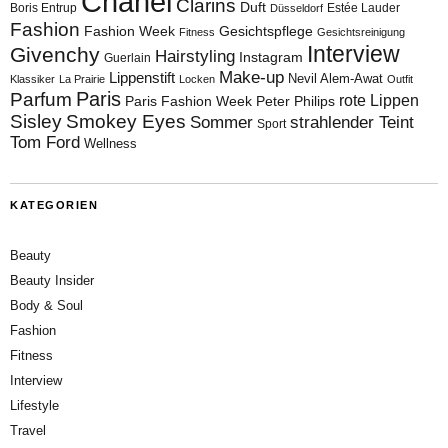
Chanel
Clarins
Duft
Boris Entrup
Estée Lauder
Düsseldorf
Fashion
Fashion Week
Gesichtspflege
Fitness
Gesichtsreinigung
Interview
Givenchy
Hairstyling
Instagram
Guerlain
Make-up
Lippenstift
Nevil Alem-Awat
Klassiker
La Prairie
Locken
Outfit
Paris
Parfum
rote Lippen
Paris Fashion Week
Peter Philips
Sisley
Smokey Eyes
Sommer
strahlender Teint
Sport
Tom Ford
Wellness
KATEGORIEN
Beauty
Beauty Insider
Body & Soul
Fashion
Fitness
Interview
Lifestyle
Travel