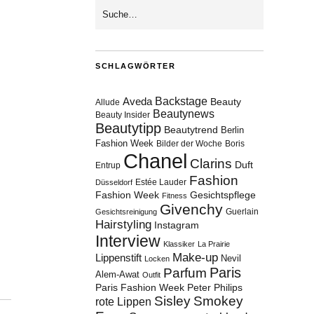
SCHLAGWÖRTER
Aveda
Backstage
Beauty
Allude
Beautynews
Beauty Insider
Beautytipp
Beautytrend
Berlin
Fashion Week
Bilder der Woche
Boris
Chanel
Clarins
Duft
Entrup
Fashion
Estée Lauder
Düsseldorf
Fashion Week
Gesichtspflege
Fitness
Givenchy
Guerlain
Gesichtsreinigung
Hairstyling
Instagram
Interview
Klassiker
La Prairie
Make-up
Lippenstift
Nevil
Locken
Paris
Parfum
Alem-Awat
Outfit
Paris Fashion Week
Peter Philips
Sisley
Smokey
rote Lippen