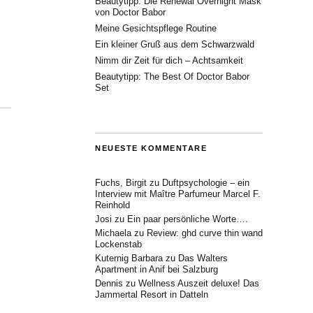
Beautytipp: Die Renewal Overnight Mask
von Doctor Babor
Meine Gesichtspflege Routine
Ein kleiner Gruß aus dem Schwarzwald
Nimm dir Zeit für dich – Achtsamkeit
Beautytipp: The Best Of Doctor Babor
Set
NEUESTE KOMMENTARE
Fuchs, Birgit
zu
Duftpsychologie – ein
Interview mit Maître Parfumeur Marcel F.
Reinhold
Josi
zu
Ein paar persönliche Worte….
Michaela
zu
Review: ghd curve thin wand
Lockenstab
Kuternig Barbara
zu
Das Walters
Apartment in Anif bei Salzburg
Dennis
zu
Wellness Auszeit deluxe! Das
Jammertal Resort in Datteln