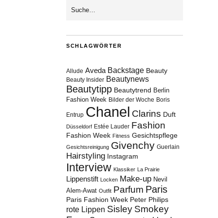
SCHLAGWÖRTER
Aveda
Backstage
Beauty
Allude
Beautynews
Beauty Insider
Beautytipp
Beautytrend
Berlin
Fashion Week
Bilder der Woche
Boris
Chanel
Clarins
Duft
Entrup
Fashion
Estée Lauder
Düsseldorf
Fashion Week
Gesichtspflege
Fitness
Givenchy
Guerlain
Gesichtsreinigung
Hairstyling
Instagram
Interview
Klassiker
La Prairie
Make-up
Lippenstift
Nevil
Locken
Paris
Parfum
Alem-Awat
Outfit
Paris Fashion Week
Peter Philips
Sisley
Smokey
rote Lippen