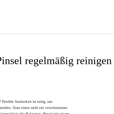
insel regelmäßig reinigen
 Penible Sauberkeit ist nötig, um
meiden. Zum einen sieht ein verschmutzter
Tummelplatz für Bakterien. Pinsel mit einem