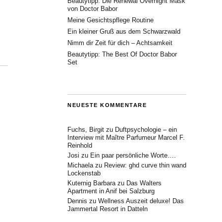
Beautytipp: Die Renewal Overnight Mask
von Doctor Babor
Meine Gesichtspflege Routine
Ein kleiner Gruß aus dem Schwarzwald
Nimm dir Zeit für dich – Achtsamkeit
Beautytipp: The Best Of Doctor Babor
Set
NEUESTE KOMMENTARE
Fuchs, Birgit
zu
Duftpsychologie – ein
Interview mit Maître Parfumeur Marcel F.
Reinhold
Josi
zu
Ein paar persönliche Worte….
Michaela
zu
Review: ghd curve thin wand
Lockenstab
Kuternig Barbara
zu
Das Walters
Apartment in Anif bei Salzburg
Dennis
zu
Wellness Auszeit deluxe! Das
Jammertal Resort in Datteln