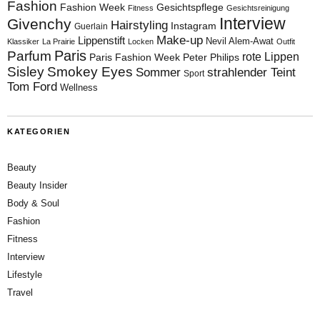
Fashion
Fashion Week
Gesichtspflege
Fitness
Gesichtsreinigung
Interview
Givenchy
Hairstyling
Instagram
Guerlain
Make-up
Lippenstift
Nevil Alem-Awat
Klassiker
La Prairie
Locken
Outfit
Paris
Parfum
rote Lippen
Paris Fashion Week
Peter Philips
Sisley
Smokey Eyes
Sommer
strahlender Teint
Sport
Tom Ford
Wellness
KATEGORIEN
Beauty
Beauty Insider
Body & Soul
Fashion
Fitness
Interview
Lifestyle
Travel