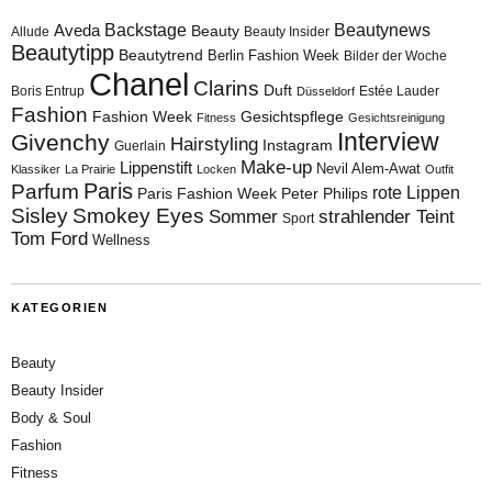
Aveda
Backstage
Beautynews
Beauty
Allude
Beauty Insider
Beautytipp
Beautytrend
Berlin Fashion Week
Bilder der Woche
Chanel
Clarins
Duft
Boris Entrup
Estée Lauder
Düsseldorf
Fashion
Fashion Week
Gesichtspflege
Fitness
Gesichtsreinigung
Interview
Givenchy
Hairstyling
Instagram
Guerlain
Make-up
Lippenstift
Nevil Alem-Awat
Klassiker
La Prairie
Locken
Outfit
Paris
Parfum
rote Lippen
Paris Fashion Week
Peter Philips
Sisley
Smokey Eyes
Sommer
strahlender Teint
Sport
Tom Ford
Wellness
KATEGORIEN
Beauty
Beauty Insider
Body & Soul
Fashion
Fitness