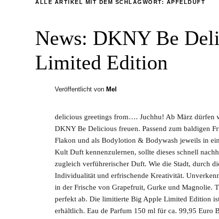
ALLE ARTIKEL MIT DEM SCHLAGWORT:
APFELDUFT
News: DKNY Be Delic
Limited Edition
Veröffentlicht von
Mel
delicious greetings from…. Juchhu! Ab März dürfen wir
DKNY Be Delicious freuen. Passend zum baldigen Frü
Flakon und als Bodylotion & Bodywash jeweils in ein
Kult Duft kennenzulernen, sollte dieses schnell nach
zugleich verführerischer Duft. Wie die Stadt, durch die
Individualität und erfrischende Kreativität. Unverkenn
in der Frische von Grapefruit, Gurke und Magnolie.
perfekt ab. Die limitierte Big Apple Limited Edition i
erhältlich. Eau de Parfum 150 ml für ca. 99,95 Euro