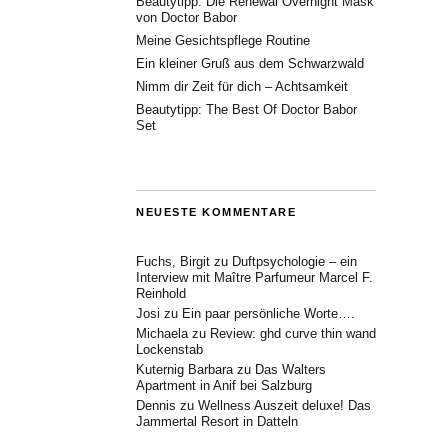
Beautytipp: Die Renewal Overnight Mask
von Doctor Babor
Meine Gesichtspflege Routine
Ein kleiner Gruß aus dem Schwarzwald
Nimm dir Zeit für dich – Achtsamkeit
Beautytipp: The Best Of Doctor Babor
Set
NEUESTE KOMMENTARE
Fuchs, Birgit
zu
Duftpsychologie – ein
Interview mit Maître Parfumeur Marcel F.
Reinhold
Josi
zu
Ein paar persönliche Worte….
Michaela
zu
Review: ghd curve thin wand
Lockenstab
Kuternig Barbara
zu
Das Walters
Apartment in Anif bei Salzburg
Dennis
zu
Wellness Auszeit deluxe! Das
Jammertal Resort in Datteln