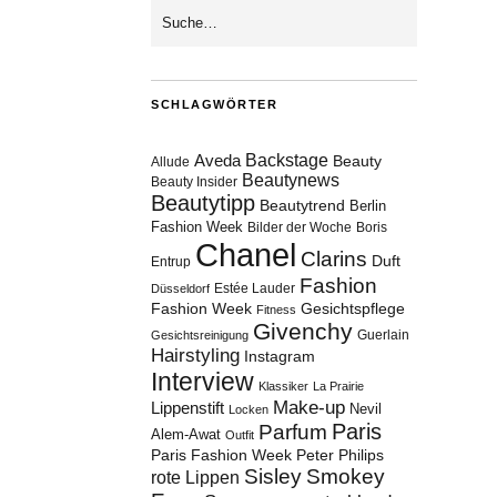
SCHLAGWÖRTER
Aveda
Backstage
Beauty
Allude
Beautynews
Beauty Insider
Beautytipp
Beautytrend
Berlin
Fashion Week
Bilder der Woche
Boris
Chanel
Clarins
Duft
Entrup
Fashion
Estée Lauder
Düsseldorf
Fashion Week
Gesichtspflege
Fitness
Givenchy
Guerlain
Gesichtsreinigung
Hairstyling
Instagram
Interview
Klassiker
La Prairie
Make-up
Lippenstift
Nevil
Locken
Paris
Parfum
Alem-Awat
Outfit
Paris Fashion Week
Peter Philips
Sisley
Smokey
rote Lippen