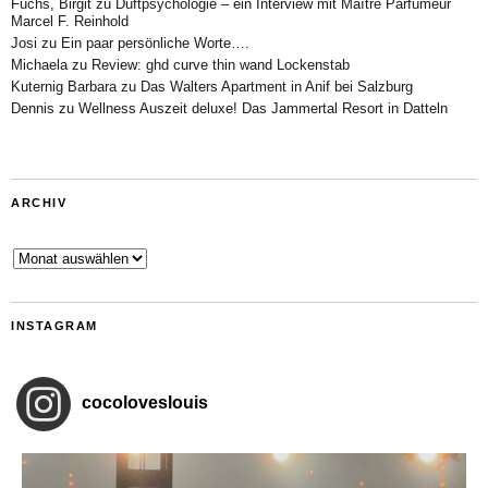
Fuchs, Birgit
zu
Duftpsychologie – ein Interview mit Maître Parfumeur
Marcel F. Reinhold
Josi
zu
Ein paar persönliche Worte….
Michaela
zu
Review: ghd curve thin wand Lockenstab
Kuternig Barbara
zu
Das Walters Apartment in Anif bei Salzburg
Dennis
zu
Wellness Auszeit deluxe! Das Jammertal Resort in Datteln
ARCHIV
Archiv
INSTAGRAM
cocoloveslouis