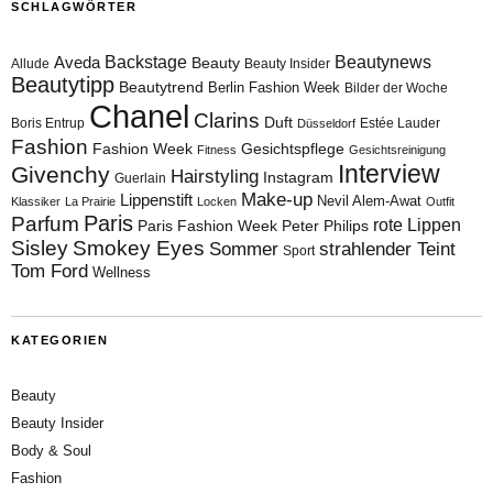
SCHLAGWÖRTER
Aveda
Backstage
Beautynews
Beauty
Allude
Beauty Insider
Beautytipp
Beautytrend
Berlin Fashion Week
Bilder der Woche
Chanel
Clarins
Duft
Boris Entrup
Estée Lauder
Düsseldorf
Fashion
Fashion Week
Gesichtspflege
Fitness
Gesichtsreinigung
Interview
Givenchy
Hairstyling
Instagram
Guerlain
Make-up
Lippenstift
Nevil Alem-Awat
Klassiker
La Prairie
Locken
Outfit
Paris
Parfum
rote Lippen
Paris Fashion Week
Peter Philips
Sisley
Smokey Eyes
Sommer
strahlender Teint
Sport
Tom Ford
Wellness
KATEGORIEN
Beauty
Beauty Insider
Body & Soul
Fashion