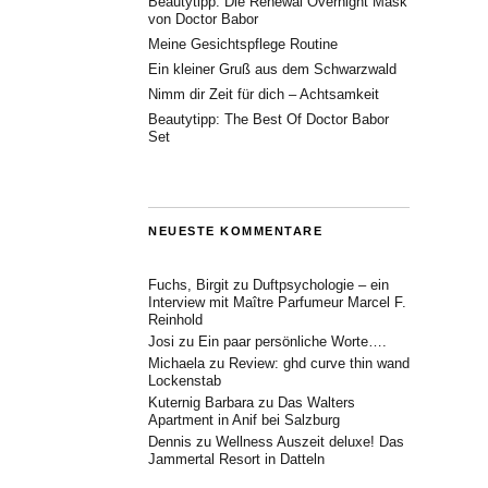
Beautytipp: Die Renewal Overnight Mask
von Doctor Babor
Meine Gesichtspflege Routine
Ein kleiner Gruß aus dem Schwarzwald
Nimm dir Zeit für dich – Achtsamkeit
Beautytipp: The Best Of Doctor Babor
Set
NEUESTE KOMMENTARE
Fuchs, Birgit
zu
Duftpsychologie – ein
Interview mit Maître Parfumeur Marcel F.
Reinhold
Josi
zu
Ein paar persönliche Worte….
Michaela
zu
Review: ghd curve thin wand
Lockenstab
Kuternig Barbara
zu
Das Walters
Apartment in Anif bei Salzburg
Dennis
zu
Wellness Auszeit deluxe! Das
Jammertal Resort in Datteln