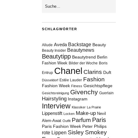
SCHLAGWÖRTER
Aveda
Backstage
Beauty
Allude
Beautynews
Beauty Insider
Beautytipp
Beautytrend
Berlin
Fashion Week
Bilder der Woche
Boris
Chanel
Clarins
Duft
Entrup
Fashion
Estée Lauder
Düsseldorf
Fashion Week
Gesichtspflege
Fitness
Givenchy
Guerlain
Gesichtsreinigung
Hairstyling
Instagram
Interview
Klassiker
La Prairie
Make-up
Lippenstift
Nevil
Locken
Paris
Parfum
Alem-Awat
Outfit
Paris Fashion Week
Peter Philips
Sisley
Smokey
rote Lippen