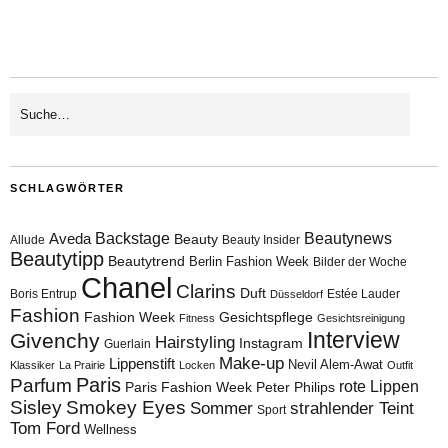
SCHLAGWÖRTER
Aveda
Backstage
Beautynews
Beauty
Allude
Beauty Insider
Beautytipp
Beautytrend
Berlin Fashion Week
Bilder der Woche
Chanel
Clarins
Duft
Boris Entrup
Estée Lauder
Düsseldorf
Fashion
Fashion Week
Gesichtspflege
Fitness
Gesichtsreinigung
Interview
Givenchy
Hairstyling
Instagram
Guerlain
Make-up
Lippenstift
Nevil Alem-Awat
Klassiker
La Prairie
Locken
Outfit
Paris
Parfum
rote Lippen
Paris Fashion Week
Peter Philips
Sisley
Smokey Eyes
Sommer
strahlender Teint
Sport
Tom Ford
Wellness