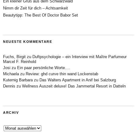
Ein kleiner Gruß aus dem Schwarzwald
Nimm dir Zeit für dich – Achtsamkeit
Beautytipp: The Best Of Doctor Babor Set
NEUESTE KOMMENTARE
Fuchs, Birgit
zu
Duftpsychologie – ein Interview mit Maître Parfumeur
Marcel F. Reinhold
Josi
zu
Ein paar persönliche Worte….
Michaela
zu
Review: ghd curve thin wand Lockenstab
Kuternig Barbara
zu
Das Walters Apartment in Anif bei Salzburg
Dennis
zu
Wellness Auszeit deluxe! Das Jammertal Resort in Datteln
ARCHIV
Archiv