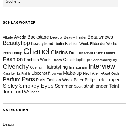
SCHLAGWÖRTER
Aveda
Backstage
Beautynews
Beauty
Allude
Beauty Insider
Beautytipp
Beautytrend
Berlin Fashion Week
Bilder der Woche
Chanel
Clarins
Duft
Boris Entrup
Estée Lauder
Düsseldorf
Fashion
Fashion Week
Gesichtspflege
Fitness
Gesichtsreinigung
Interview
Givenchy
Hairstyling
Instagram
Guerlain
Make-up
Lippenstift
Nevil Alem-Awat
Klassiker
La Prairie
Locken
Outfit
Paris
Parfum
rote Lippen
Paris Fashion Week
Peter Philips
Sisley
Smokey Eyes
Sommer
strahlender Teint
Sport
Tom Ford
Wellness
KATEGORIEN
Beauty