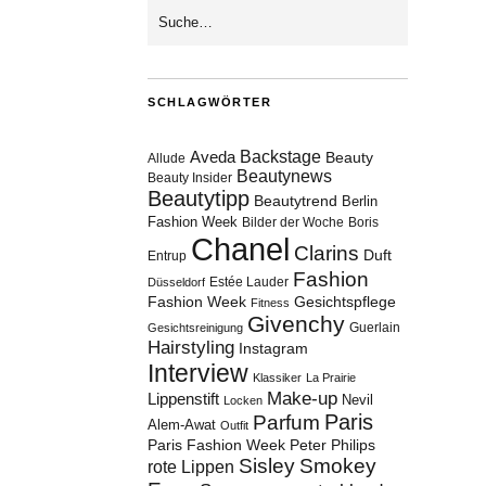
SCHLAGWÖRTER
Aveda
Backstage
Beauty
Allude
Beautynews
Beauty Insider
Beautytipp
Beautytrend
Berlin
Fashion Week
Bilder der Woche
Boris
Chanel
Clarins
Duft
Entrup
Fashion
Estée Lauder
Düsseldorf
Fashion Week
Gesichtspflege
Fitness
Givenchy
Guerlain
Gesichtsreinigung
Hairstyling
Instagram
Interview
Klassiker
La Prairie
Make-up
Lippenstift
Nevil
Locken
Paris
Parfum
Alem-Awat
Outfit
Paris Fashion Week
Peter Philips
Sisley
Smokey
rote Lippen