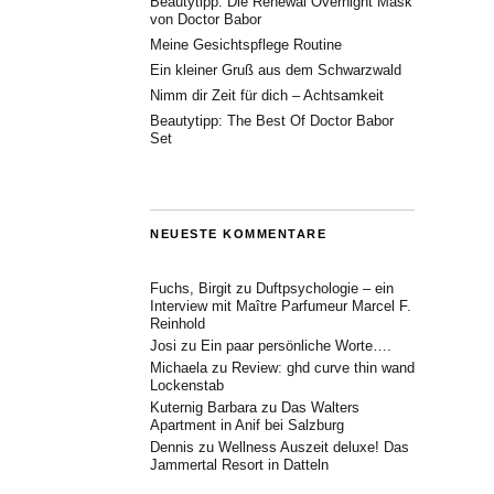
Beautytipp: Die Renewal Overnight Mask
von Doctor Babor
Meine Gesichtspflege Routine
Ein kleiner Gruß aus dem Schwarzwald
Nimm dir Zeit für dich – Achtsamkeit
Beautytipp: The Best Of Doctor Babor
Set
NEUESTE KOMMENTARE
Fuchs, Birgit
zu
Duftpsychologie – ein
Interview mit Maître Parfumeur Marcel F.
Reinhold
Josi
zu
Ein paar persönliche Worte….
Michaela
zu
Review: ghd curve thin wand
Lockenstab
Kuternig Barbara
zu
Das Walters
Apartment in Anif bei Salzburg
Dennis
zu
Wellness Auszeit deluxe! Das
Jammertal Resort in Datteln