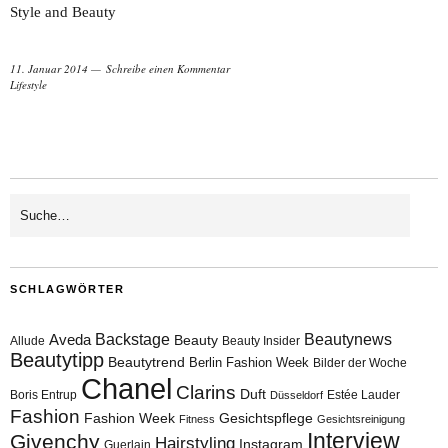
Style and Beauty
11. Januar 2014
Schreibe einen Kommentar
Lifestyle
SCHLAGWÖRTER
Aveda
Backstage
Beautynews
Beauty
Allude
Beauty Insider
Beautytipp
Beautytrend
Berlin Fashion Week
Bilder der Woche
Chanel
Clarins
Duft
Boris Entrup
Estée Lauder
Düsseldorf
Fashion
Fashion Week
Gesichtspflege
Fitness
Gesichtsreinigung
Interview
Givenchy
Hairstyling
Instagram
Guerlain