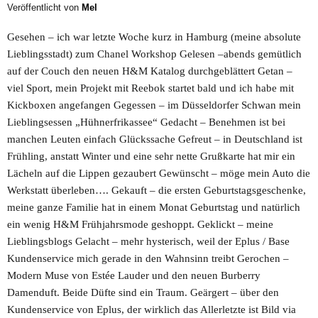
Veröffentlicht von
Mel
Gesehen – ich war letzte Woche kurz in Hamburg (meine absolute
Lieblingsstadt) zum Chanel Workshop Gelesen –abends gemütlich
auf der Couch den neuen H&M Katalog durchgeblättert Getan –
viel Sport, mein Projekt mit Reebok startet bald und ich habe mit
Kickboxen angefangen Gegessen – im Düsseldorfer Schwan mein
Lieblingsessen „Hühnerfrikassee“ Gedacht – Benehmen ist bei
manchen Leuten einfach Glückssache Gefreut – in Deutschland ist
Frühling, anstatt Winter und eine sehr nette Grußkarte hat mir ein
Lächeln auf die Lippen gezaubert Gewünscht – möge mein Auto die
Werkstatt überleben…. Gekauft – die ersten Geburtstagsgeschenke,
meine ganze Familie hat in einem Monat Geburtstag und natürlich
ein wenig H&M Frühjahrsmode geshoppt. Geklickt – meine
Lieblingsblogs Gelacht – mehr hysterisch, weil der Eplus / Base
Kundenservice mich gerade in den Wahnsinn treibt Gerochen –
Modern Muse von Estée Lauder und den neuen Burberry
Damenduft. Beide Düfte sind ein Traum. Geärgert – über den
Kundenservice von Eplus, der wirklich das Allerletzte ist Bild via