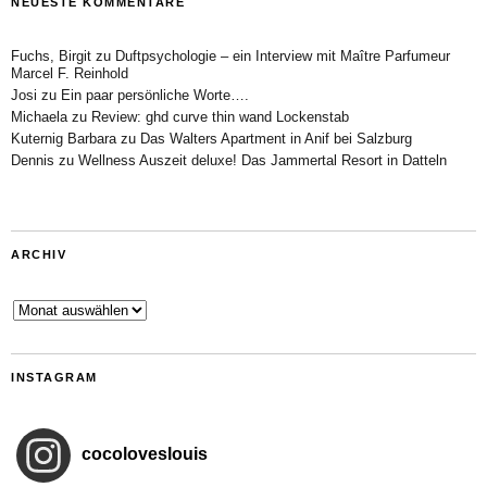
NEUESTE KOMMENTARE
Fuchs, Birgit
zu
Duftpsychologie – ein Interview mit Maître Parfumeur
Marcel F. Reinhold
Josi
zu
Ein paar persönliche Worte….
Michaela
zu
Review: ghd curve thin wand Lockenstab
Kuternig Barbara
zu
Das Walters Apartment in Anif bei Salzburg
Dennis
zu
Wellness Auszeit deluxe! Das Jammertal Resort in Datteln
ARCHIV
Archiv
INSTAGRAM
cocoloveslouis