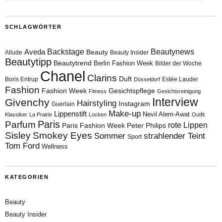
SCHLAGWÖRTER
Aveda
Backstage
Beautynews
Beauty
Allude
Beauty Insider
Beautytipp
Beautytrend
Berlin Fashion Week
Bilder der Woche
Chanel
Clarins
Duft
Boris Entrup
Estée Lauder
Düsseldorf
Fashion
Fashion Week
Gesichtspflege
Fitness
Gesichtsreinigung
Interview
Givenchy
Hairstyling
Instagram
Guerlain
Make-up
Lippenstift
Nevil Alem-Awat
Klassiker
La Prairie
Locken
Outfit
Paris
Parfum
rote Lippen
Paris Fashion Week
Peter Philips
Sisley
Smokey Eyes
Sommer
strahlender Teint
Sport
Tom Ford
Wellness
KATEGORIEN
Beauty
Beauty Insider