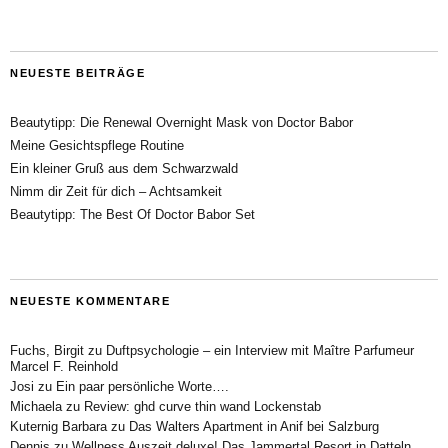
NEUESTE BEITRÄGE
Beautytipp: Die Renewal Overnight Mask von Doctor Babor
Meine Gesichtspflege Routine
Ein kleiner Gruß aus dem Schwarzwald
Nimm dir Zeit für dich – Achtsamkeit
Beautytipp: The Best Of Doctor Babor Set
NEUESTE KOMMENTARE
Fuchs, Birgit
zu
Duftpsychologie – ein Interview mit Maître Parfumeur
Marcel F. Reinhold
Josi
zu
Ein paar persönliche Worte….
Michaela
zu
Review: ghd curve thin wand Lockenstab
Kuternig Barbara
zu
Das Walters Apartment in Anif bei Salzburg
Dennis
zu
Wellness Auszeit deluxe! Das Jammertal Resort in Datteln