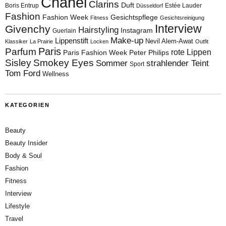
Chanel
Clarins
Duft
Boris Entrup
Estée Lauder
Düsseldorf
Fashion
Fashion Week
Gesichtspflege
Fitness
Gesichtsreinigung
Interview
Givenchy
Hairstyling
Instagram
Guerlain
Make-up
Lippenstift
Nevil Alem-Awat
Klassiker
La Prairie
Locken
Outfit
Paris
Parfum
rote Lippen
Paris Fashion Week
Peter Philips
Sisley
Smokey Eyes
Sommer
strahlender Teint
Sport
Tom Ford
Wellness
KATEGORIEN
Beauty
Beauty Insider
Body & Soul
Fashion
Fitness
Interview
Lifestyle
Travel