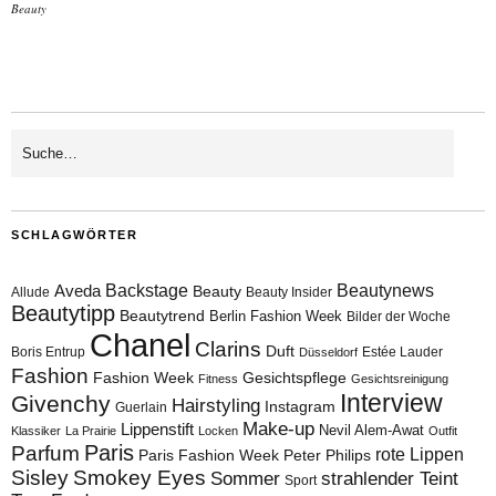
Beauty
SCHLAGWÖRTER
Aveda
Backstage
Beautynews
Beauty
Allude
Beauty Insider
Beautytipp
Beautytrend
Berlin Fashion Week
Bilder der Woche
Chanel
Clarins
Duft
Boris Entrup
Estée Lauder
Düsseldorf
Fashion
Fashion Week
Gesichtspflege
Fitness
Gesichtsreinigung
Interview
Givenchy
Hairstyling
Instagram
Guerlain
Make-up
Lippenstift
Nevil Alem-Awat
Klassiker
La Prairie
Locken
Outfit
Paris
Parfum
rote Lippen
Paris Fashion Week
Peter Philips
Sisley
Smokey Eyes
Sommer
strahlender Teint
Sport