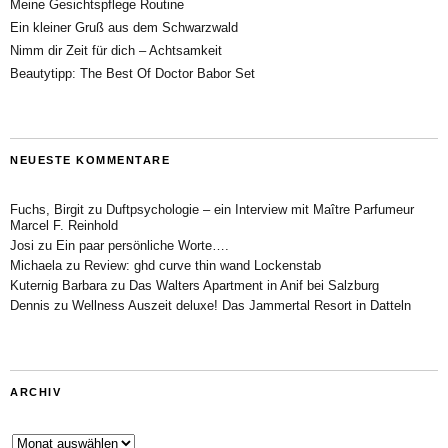
Meine Gesichtspflege Routine
Ein kleiner Gruß aus dem Schwarzwald
Nimm dir Zeit für dich – Achtsamkeit
Beautytipp: The Best Of Doctor Babor Set
NEUESTE KOMMENTARE
Fuchs, Birgit
zu
Duftpsychologie – ein Interview mit Maître Parfumeur
Marcel F. Reinhold
Josi
zu
Ein paar persönliche Worte….
Michaela
zu
Review: ghd curve thin wand Lockenstab
Kuternig Barbara
zu
Das Walters Apartment in Anif bei Salzburg
Dennis
zu
Wellness Auszeit deluxe! Das Jammertal Resort in Datteln
ARCHIV
Archiv