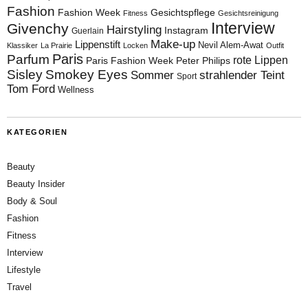
Fashion
Fashion Week
Gesichtspflege
Fitness
Gesichtsreinigung
Interview
Givenchy
Hairstyling
Instagram
Guerlain
Make-up
Lippenstift
Nevil Alem-Awat
Klassiker
La Prairie
Locken
Outfit
Paris
Parfum
rote Lippen
Paris Fashion Week
Peter Philips
Sisley
Smokey Eyes
Sommer
strahlender Teint
Sport
Tom Ford
Wellness
KATEGORIEN
Beauty
Beauty Insider
Body & Soul
Fashion
Fitness
Interview
Lifestyle
Travel