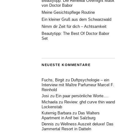
Beautytipp: Die Renewal Overnight Mask
von Doctor Babor
Meine Gesichtspflege Routine
Ein kleiner Gruß aus dem Schwarzwald
Nimm dir Zeit für dich – Achtsamkeit
Beautytipp: The Best Of Doctor Babor
Set
NEUESTE KOMMENTARE
Fuchs, Birgit
zu
Duftpsychologie – ein
Interview mit Maître Parfumeur Marcel F.
Reinhold
Josi
zu
Ein paar persönliche Worte….
Michaela
zu
Review: ghd curve thin wand
Lockenstab
Kuternig Barbara
zu
Das Walters
Apartment in Anif bei Salzburg
Dennis
zu
Wellness Auszeit deluxe! Das
Jammertal Resort in Datteln