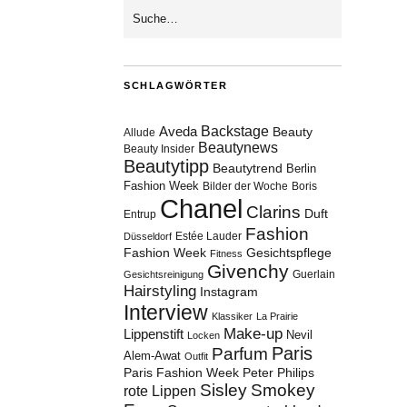
SCHLAGWÖRTER
Aveda
Backstage
Beauty
Allude
Beautynews
Beauty Insider
Beautytipp
Beautytrend
Berlin
Fashion Week
Bilder der Woche
Boris
Chanel
Clarins
Duft
Entrup
Fashion
Estée Lauder
Düsseldorf
Fashion Week
Gesichtspflege
Fitness
Givenchy
Guerlain
Gesichtsreinigung
Hairstyling
Instagram
Interview
Klassiker
La Prairie
Make-up
Lippenstift
Nevil
Locken
Paris
Parfum
Alem-Awat
Outfit
Paris Fashion Week
Peter Philips
Sisley
Smokey
rote Lippen