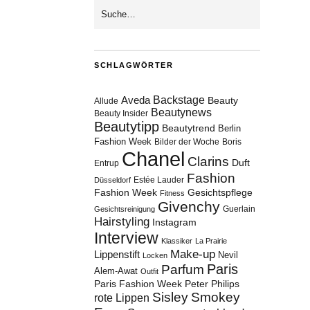
SCHLAGWÖRTER
Aveda
Backstage
Beauty
Allude
Beautynews
Beauty Insider
Beautytipp
Beautytrend
Berlin
Fashion Week
Bilder der Woche
Boris
Chanel
Clarins
Duft
Entrup
Fashion
Estée Lauder
Düsseldorf
Fashion Week
Gesichtspflege
Fitness
Givenchy
Guerlain
Gesichtsreinigung
Hairstyling
Instagram
Interview
Klassiker
La Prairie
Make-up
Lippenstift
Nevil
Locken
Paris
Parfum
Alem-Awat
Outfit
Paris Fashion Week
Peter Philips
Sisley
Smokey
rote Lippen