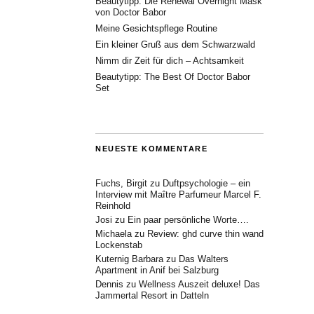
Beautytipp: Die Renewal Overnight Mask
von Doctor Babor
Meine Gesichtspflege Routine
Ein kleiner Gruß aus dem Schwarzwald
Nimm dir Zeit für dich – Achtsamkeit
Beautytipp: The Best Of Doctor Babor
Set
NEUESTE KOMMENTARE
Fuchs, Birgit
zu
Duftpsychologie – ein
Interview mit Maître Parfumeur Marcel F.
Reinhold
Josi
zu
Ein paar persönliche Worte….
Michaela
zu
Review: ghd curve thin wand
Lockenstab
Kuternig Barbara
zu
Das Walters
Apartment in Anif bei Salzburg
Dennis
zu
Wellness Auszeit deluxe! Das
Jammertal Resort in Datteln