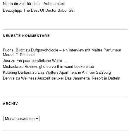
Nimm dir Zeit für dich – Achtsamkeit
Beautytipp: The Best Of Doctor Babor Set
NEUESTE KOMMENTARE
Fuchs, Birgit
zu
Duftpsychologie – ein Interview mit Maître Parfumeur
Marcel F. Reinhold
Josi
zu
Ein paar persönliche Worte….
Michaela
zu
Review: ghd curve thin wand Lockenstab
Kuternig Barbara
zu
Das Walters Apartment in Anif bei Salzburg
Dennis
zu
Wellness Auszeit deluxe! Das Jammertal Resort in Datteln
ARCHIV
Archiv