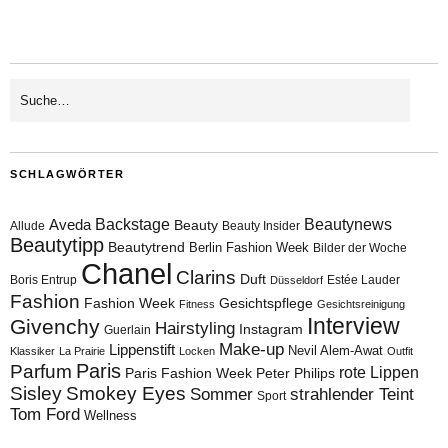
SCHLAGWÖRTER
Aveda
Backstage
Beautynews
Beauty
Allude
Beauty Insider
Beautytipp
Beautytrend
Berlin Fashion Week
Bilder der Woche
Chanel
Clarins
Duft
Boris Entrup
Estée Lauder
Düsseldorf
Fashion
Fashion Week
Gesichtspflege
Fitness
Gesichtsreinigung
Interview
Givenchy
Hairstyling
Instagram
Guerlain
Make-up
Lippenstift
Nevil Alem-Awat
Klassiker
La Prairie
Locken
Outfit
Paris
Parfum
rote Lippen
Paris Fashion Week
Peter Philips
Sisley
Smokey Eyes
Sommer
strahlender Teint
Sport
Tom Ford
Wellness