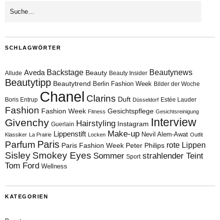
SCHLAGWÖRTER
Aveda
Backstage
Beautynews
Beauty
Allude
Beauty Insider
Beautytipp
Beautytrend
Berlin Fashion Week
Bilder der Woche
Chanel
Clarins
Duft
Boris Entrup
Estée Lauder
Düsseldorf
Fashion
Fashion Week
Gesichtspflege
Fitness
Gesichtsreinigung
Interview
Givenchy
Hairstyling
Instagram
Guerlain
Make-up
Lippenstift
Nevil Alem-Awat
Klassiker
La Prairie
Locken
Outfit
Paris
Parfum
rote Lippen
Paris Fashion Week
Peter Philips
Sisley
Smokey Eyes
Sommer
strahlender Teint
Sport
Tom Ford
Wellness
KATEGORIEN