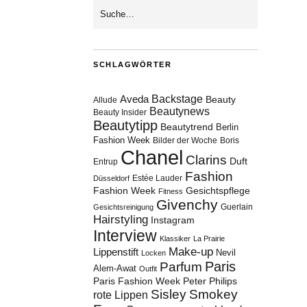
”
SCHLAGWÖRTER
Aveda
Backstage
Beauty
Allude
Beautynews
Beauty Insider
Beautytipp
Beautytrend
Berlin
Fashion Week
Bilder der Woche
Boris
Chanel
Clarins
Duft
Entrup
Fashion
Estée Lauder
Düsseldorf
Fashion Week
Gesichtspflege
Fitness
Givenchy
Guerlain
Gesichtsreinigung
Hairstyling
Instagram
Interview
Klassiker
La Prairie
Make-up
Lippenstift
Nevil
Locken
Paris
Parfum
Alem-Awat
Outfit
Paris Fashion Week
Peter Philips
Sisley
Smokey
rote Lippen