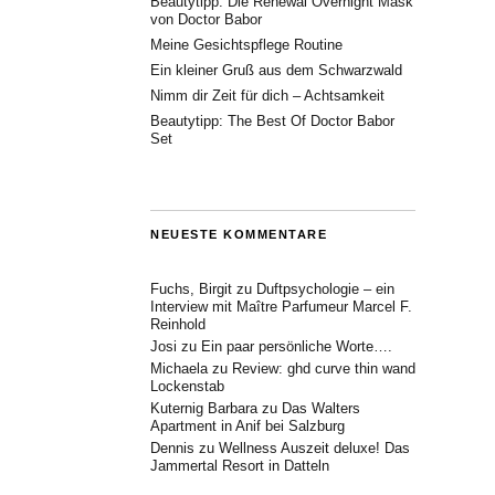
Beautytipp: Die Renewal Overnight Mask
von Doctor Babor
Meine Gesichtspflege Routine
Ein kleiner Gruß aus dem Schwarzwald
Nimm dir Zeit für dich – Achtsamkeit
Beautytipp: The Best Of Doctor Babor
Set
NEUESTE KOMMENTARE
Fuchs, Birgit
zu
Duftpsychologie – ein
Interview mit Maître Parfumeur Marcel F.
Reinhold
Josi
zu
Ein paar persönliche Worte….
Michaela
zu
Review: ghd curve thin wand
Lockenstab
Kuternig Barbara
zu
Das Walters
Apartment in Anif bei Salzburg
Dennis
zu
Wellness Auszeit deluxe! Das
Jammertal Resort in Datteln