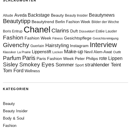
SCHLAGWÖRTER
Aveda
Backstage
Beautynews
Beauty
Allude
Beauty Insider
Beautytipp
Beautytrend
Berlin Fashion Week
Bilder der Woche
Chanel
Clarins
Duft
Boris Entrup
Estée Lauder
Düsseldorf
Fashion
Fashion Week
Gesichtspflege
Fitness
Gesichtsreinigung
Interview
Givenchy
Hairstyling
Instagram
Guerlain
Make-up
Lippenstift
Nevil Alem-Awat
Klassiker
La Prairie
Locken
Outfit
Paris
Parfum
rote Lippen
Paris Fashion Week
Peter Philips
Sisley
Smokey Eyes
Sommer
strahlender Teint
Sport
Tom Ford
Wellness
KATEGORIEN
Beauty
Beauty Insider
Body & Soul
Fashion