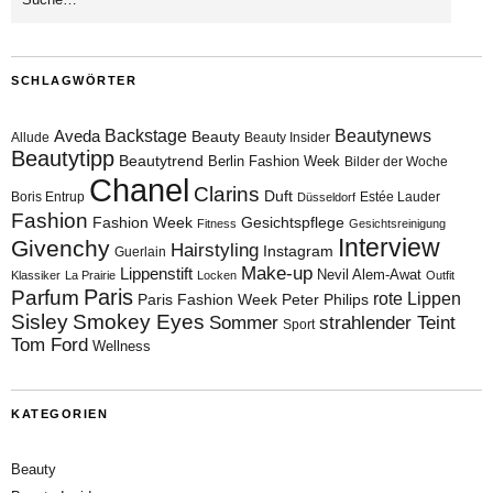
SCHLAGWÖRTER
Aveda
Backstage
Beautynews
Beauty
Allude
Beauty Insider
Beautytipp
Beautytrend
Berlin Fashion Week
Bilder der Woche
Chanel
Clarins
Duft
Boris Entrup
Estée Lauder
Düsseldorf
Fashion
Fashion Week
Gesichtspflege
Fitness
Gesichtsreinigung
Interview
Givenchy
Hairstyling
Instagram
Guerlain
Make-up
Lippenstift
Nevil Alem-Awat
Klassiker
La Prairie
Locken
Outfit
Paris
Parfum
rote Lippen
Paris Fashion Week
Peter Philips
Sisley
Smokey Eyes
Sommer
strahlender Teint
Sport
Tom Ford
Wellness
KATEGORIEN
Beauty