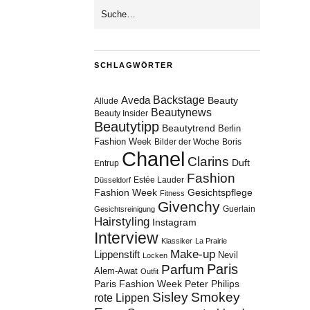
SCHLAGWÖRTER
Aveda
Backstage
Beauty
Allude
Beautynews
Beauty Insider
Beautytipp
Beautytrend
Berlin
Fashion Week
Bilder der Woche
Boris
Chanel
Clarins
Duft
Entrup
Fashion
Estée Lauder
Düsseldorf
Fashion Week
Gesichtspflege
Fitness
Givenchy
Guerlain
Gesichtsreinigung
Hairstyling
Instagram
Interview
Klassiker
La Prairie
Make-up
Lippenstift
Nevil
Locken
Paris
Parfum
Alem-Awat
Outfit
Paris Fashion Week
Peter Philips
Sisley
Smokey
rote Lippen