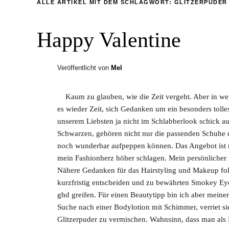
ALLE ARTIKEL MIT DEM SCHLAGWORT:
GLITZERPUDER
Happy Valentine
Veröffentlicht von
Mel
Kaum zu glauben, wie die Zeit vergeht. Aber in wen
es wieder Zeit, sich Gedanken um ein besonders tolle
unserem Liebsten ja nicht im Schlabberlook schick a
Schwarzen, gehören nicht nur die passenden Schuhe d
noch wunderbar aufpeppen können. Das Angebot ist rie
mein Fashionherz höher schlagen. Mein persönlicher F
Nähere Gedanken für das Hairstyling und Makeup fol
kurzfristig entscheiden und zu bewährten Smokey Ey
ghd greifen. Für einen Beautytipp bin ich aber meine
Suche nach einer Bodylotion mit Schimmer, verriet si
Glitzerpuder zu vermischen. Wahnsinn, dass man als 