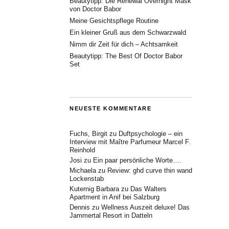
Beautytipp: Die Renewal Overnight Mask
von Doctor Babor
Meine Gesichtspflege Routine
Ein kleiner Gruß aus dem Schwarzwald
Nimm dir Zeit für dich – Achtsamkeit
Beautytipp: The Best Of Doctor Babor
Set
NEUESTE KOMMENTARE
Fuchs, Birgit
zu
Duftpsychologie – ein
Interview mit Maître Parfumeur Marcel F.
Reinhold
Josi
zu
Ein paar persönliche Worte….
Michaela
zu
Review: ghd curve thin wand
Lockenstab
Kuternig Barbara
zu
Das Walters
Apartment in Anif bei Salzburg
Dennis
zu
Wellness Auszeit deluxe! Das
Jammertal Resort in Datteln