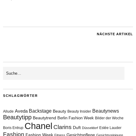
NÄCHSTE ARTIKEL
SCHLAGWÖRTER
Aveda
Backstage
Beautynews
Beauty
Allude
Beauty Insider
Beautytipp
Beautytrend
Berlin Fashion Week
Bilder der Woche
Chanel
Clarins
Duft
Boris Entrup
Estée Lauder
Düsseldorf
Fashion
Fashion Week
Gesichtspflege
Fitness
Gesichtsreinigung