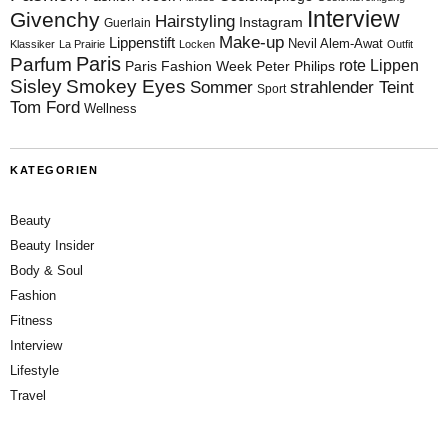
Interview
Givenchy
Hairstyling
Instagram
Guerlain
Make-up
Lippenstift
Nevil Alem-Awat
Klassiker
La Prairie
Locken
Outfit
Paris
Parfum
rote Lippen
Paris Fashion Week
Peter Philips
Sisley
Smokey Eyes
Sommer
strahlender Teint
Sport
Tom Ford
Wellness
KATEGORIEN
Beauty
Beauty Insider
Body & Soul
Fashion
Fitness
Interview
Lifestyle
Travel