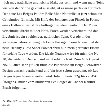
Ich mag natürliche und leichte Makeups sehr, und wenn mein Teint
wie von der Sonne geküsst aussieht, ist es umso perfekter für mich.
Der neue Les Beiges Poudre Belle Mine Naturelle ist jetzt schon ein
Geheimtipp für mich. Mit Hilfe des beiliegenden Pinsels in Format
eines Halbmondes ist das Auftragen spielend einfach. Der Puder
verschmilzt direkt mit der Haut, Poren werden verfeinert und das
Ergebnis ist ein strahlender, natürlicher Teint. Gerade in der
wärmeren Jahreszeit mag ich keine flüssigen Foundations und der
neue Healthy Glow Sheer Powder wird nun mein perfekter Ersatz
für solche Tage werden. Die ideale Nuance wäre für mich die No.
20, die leider in Deutschland nicht erhältlich ist. Zum Glück passt
No. 30 auch sehr gut.Ich finde die Puderdose im Beige /Schwarzen
Design einfach verzückend und bin jetzt schon gespannt, ob Les
Beiges irgendwann erweitert wird. Inhalt / Preis: 12g für ca. 45€
Übrigens, Bilder vom limitierten Les Beiges de Chanel Kabuki
Brush folgen……
24. März 2013
Schreibe einen Kommentar
Beauty