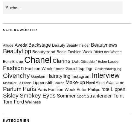
SCHLAGWÖRTER
Aveda
Backstage
Beautynews
Beauty
Allude
Beauty Insider
Beautytipp
Beautytrend
Berlin Fashion Week
Bilder der Woche
Chanel
Clarins
Duft
Boris Entrup
Estée Lauder
Düsseldorf
Fashion
Fashion Week
Gesichtspflege
Fitness
Gesichtsreinigung
Interview
Givenchy
Hairstyling
Instagram
Guerlain
Make-up
Lippenstift
Nevil Alem-Awat
Klassiker
La Prairie
Locken
Outfit
Paris
Parfum
rote Lippen
Paris Fashion Week
Peter Philips
Sisley
Smokey Eyes
Sommer
strahlender Teint
Sport
Tom Ford
Wellness
KATEGORIEN