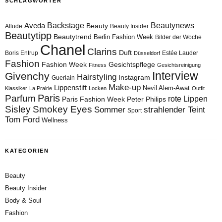
SCHLAGWÖRTER
Aveda
Backstage
Beautynews
Beauty
Allude
Beauty Insider
Beautytipp
Beautytrend
Berlin Fashion Week
Bilder der Woche
Chanel
Clarins
Duft
Boris Entrup
Estée Lauder
Düsseldorf
Fashion
Fashion Week
Gesichtspflege
Fitness
Gesichtsreinigung
Interview
Givenchy
Hairstyling
Instagram
Guerlain
Make-up
Lippenstift
Nevil Alem-Awat
Klassiker
La Prairie
Locken
Outfit
Paris
Parfum
rote Lippen
Paris Fashion Week
Peter Philips
Sisley
Smokey Eyes
Sommer
strahlender Teint
Sport
Tom Ford
Wellness
KATEGORIEN
Beauty
Beauty Insider
Body & Soul
Fashion