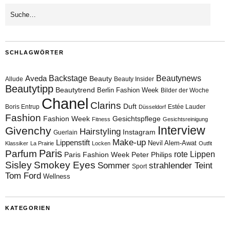
SCHLAGWÖRTER
Aveda
Backstage
Beautynews
Beauty
Allude
Beauty Insider
Beautytipp
Beautytrend
Berlin Fashion Week
Bilder der Woche
Chanel
Clarins
Duft
Boris Entrup
Estée Lauder
Düsseldorf
Fashion
Fashion Week
Gesichtspflege
Fitness
Gesichtsreinigung
Interview
Givenchy
Hairstyling
Instagram
Guerlain
Make-up
Lippenstift
Nevil Alem-Awat
Klassiker
La Prairie
Locken
Outfit
Paris
Parfum
rote Lippen
Paris Fashion Week
Peter Philips
Sisley
Smokey Eyes
Sommer
strahlender Teint
Sport
Tom Ford
Wellness
KATEGORIEN