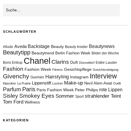
SCHLAGWÖRTER
Aveda
Backstage
Beautynews
Beauty
Allude
Beauty Insider
Beautytipp
Beautytrend
Berlin Fashion Week
Bilder der Woche
Chanel
Clarins
Duft
Boris Entrup
Estée Lauder
Düsseldorf
Fashion
Fashion Week
Gesichtspflege
Fitness
Gesichtsreinigung
Interview
Givenchy
Hairstyling
Instagram
Guerlain
Make-up
Lippenstift
Nevil Alem-Awat
Klassiker
La Prairie
Locken
Outfit
Paris
Parfum
rote Lippen
Paris Fashion Week
Peter Philips
Sisley
Smokey Eyes
Sommer
strahlender Teint
Sport
Tom Ford
Wellness
KATEGORIEN