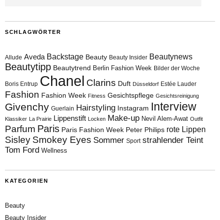
SCHLAGWÖRTER
Aveda
Backstage
Beautynews
Beauty
Allude
Beauty Insider
Beautytipp
Beautytrend
Berlin Fashion Week
Bilder der Woche
Chanel
Clarins
Duft
Boris Entrup
Estée Lauder
Düsseldorf
Fashion
Fashion Week
Gesichtspflege
Fitness
Gesichtsreinigung
Interview
Givenchy
Hairstyling
Instagram
Guerlain
Make-up
Lippenstift
Nevil Alem-Awat
Klassiker
La Prairie
Locken
Outfit
Paris
Parfum
rote Lippen
Paris Fashion Week
Peter Philips
Sisley
Smokey Eyes
Sommer
strahlender Teint
Sport
Tom Ford
Wellness
KATEGORIEN
Beauty
Beauty Insider