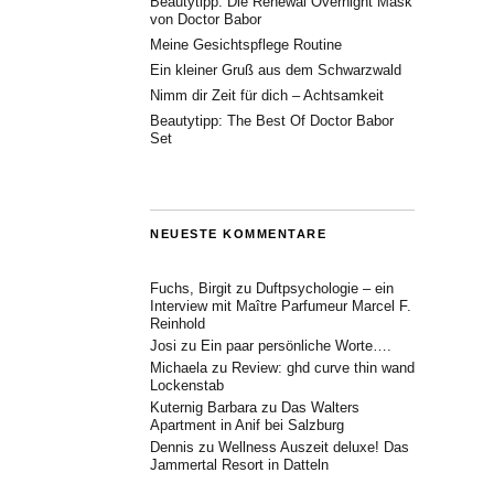
Beautytipp: Die Renewal Overnight Mask
von Doctor Babor
Meine Gesichtspflege Routine
Ein kleiner Gruß aus dem Schwarzwald
Nimm dir Zeit für dich – Achtsamkeit
Beautytipp: The Best Of Doctor Babor
Set
NEUESTE KOMMENTARE
Fuchs, Birgit
zu
Duftpsychologie – ein
Interview mit Maître Parfumeur Marcel F.
Reinhold
Josi
zu
Ein paar persönliche Worte….
Michaela
zu
Review: ghd curve thin wand
Lockenstab
Kuternig Barbara
zu
Das Walters
Apartment in Anif bei Salzburg
Dennis
zu
Wellness Auszeit deluxe! Das
Jammertal Resort in Datteln