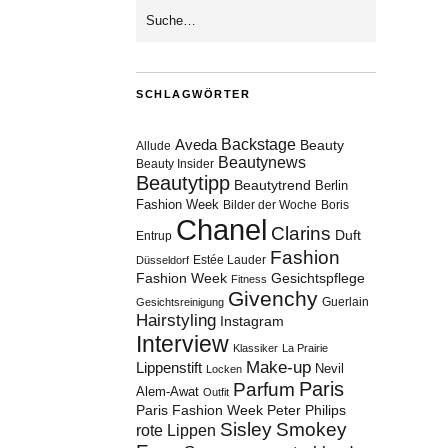
SCHLAGWÖRTER
Aveda
Backstage
Beauty
Allude
Beautynews
Beauty Insider
Beautytipp
Beautytrend
Berlin
Fashion Week
Bilder der Woche
Boris
Chanel
Clarins
Duft
Entrup
Fashion
Estée Lauder
Düsseldorf
Fashion Week
Gesichtspflege
Fitness
Givenchy
Guerlain
Gesichtsreinigung
Hairstyling
Instagram
Interview
Klassiker
La Prairie
Make-up
Lippenstift
Nevil
Locken
Paris
Parfum
Alem-Awat
Outfit
Paris Fashion Week
Peter Philips
Sisley
Smokey
rote Lippen