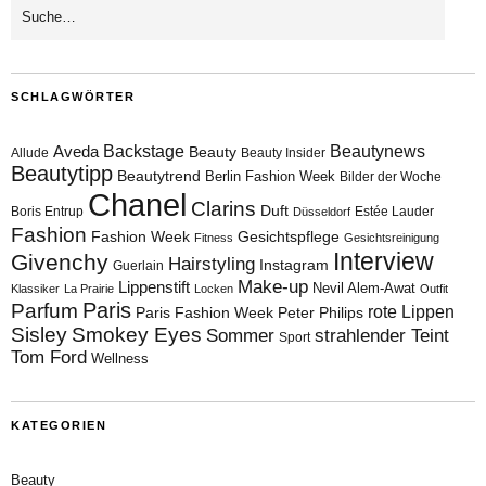
SCHLAGWÖRTER
Aveda
Backstage
Beautynews
Beauty
Allude
Beauty Insider
Beautytipp
Beautytrend
Berlin Fashion Week
Bilder der Woche
Chanel
Clarins
Duft
Boris Entrup
Estée Lauder
Düsseldorf
Fashion
Fashion Week
Gesichtspflege
Fitness
Gesichtsreinigung
Interview
Givenchy
Hairstyling
Instagram
Guerlain
Make-up
Lippenstift
Nevil Alem-Awat
Klassiker
La Prairie
Locken
Outfit
Paris
Parfum
rote Lippen
Paris Fashion Week
Peter Philips
Sisley
Smokey Eyes
Sommer
strahlender Teint
Sport
Tom Ford
Wellness
KATEGORIEN
Beauty