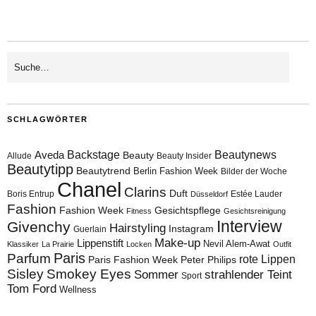
SCHLAGWÖRTER
Aveda
Backstage
Beautynews
Beauty
Allude
Beauty Insider
Beautytipp
Beautytrend
Berlin Fashion Week
Bilder der Woche
Chanel
Clarins
Duft
Boris Entrup
Estée Lauder
Düsseldorf
Fashion
Fashion Week
Gesichtspflege
Fitness
Gesichtsreinigung
Interview
Givenchy
Hairstyling
Instagram
Guerlain
Make-up
Lippenstift
Nevil Alem-Awat
Klassiker
La Prairie
Locken
Outfit
Paris
Parfum
rote Lippen
Paris Fashion Week
Peter Philips
Sisley
Smokey Eyes
Sommer
strahlender Teint
Sport
Tom Ford
Wellness