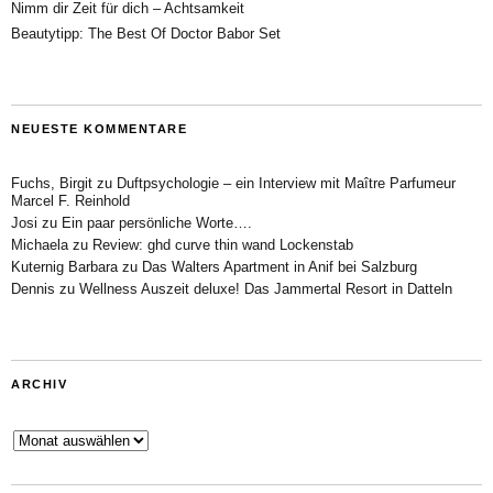
Nimm dir Zeit für dich – Achtsamkeit
Beautytipp: The Best Of Doctor Babor Set
NEUESTE KOMMENTARE
Fuchs, Birgit
zu
Duftpsychologie – ein Interview mit Maître Parfumeur
Marcel F. Reinhold
Josi
zu
Ein paar persönliche Worte….
Michaela
zu
Review: ghd curve thin wand Lockenstab
Kuternig Barbara
zu
Das Walters Apartment in Anif bei Salzburg
Dennis
zu
Wellness Auszeit deluxe! Das Jammertal Resort in Datteln
ARCHIV
Archiv