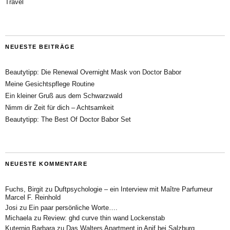
Travel
NEUESTE BEITRÄGE
Beautytipp: Die Renewal Overnight Mask von Doctor Babor
Meine Gesichtspflege Routine
Ein kleiner Gruß aus dem Schwarzwald
Nimm dir Zeit für dich – Achtsamkeit
Beautytipp: The Best Of Doctor Babor Set
NEUESTE KOMMENTARE
Fuchs, Birgit
zu
Duftpsychologie – ein Interview mit Maître Parfumeur
Marcel F. Reinhold
Josi
zu
Ein paar persönliche Worte….
Michaela
zu
Review: ghd curve thin wand Lockenstab
Kuternig Barbara
zu
Das Walters Apartment in Anif bei Salzburg