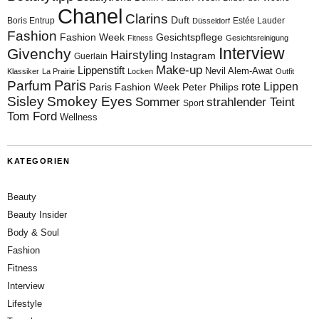
Chanel
Clarins
Duft
Boris Entrup
Estée Lauder
Düsseldorf
Fashion
Fashion Week
Gesichtspflege
Fitness
Gesichtsreinigung
Interview
Givenchy
Hairstyling
Instagram
Guerlain
Make-up
Lippenstift
Nevil Alem-Awat
Klassiker
La Prairie
Locken
Outfit
Paris
Parfum
rote Lippen
Paris Fashion Week
Peter Philips
Sisley
Smokey Eyes
Sommer
strahlender Teint
Sport
Tom Ford
Wellness
KATEGORIEN
Beauty
Beauty Insider
Body & Soul
Fashion
Fitness
Interview
Lifestyle