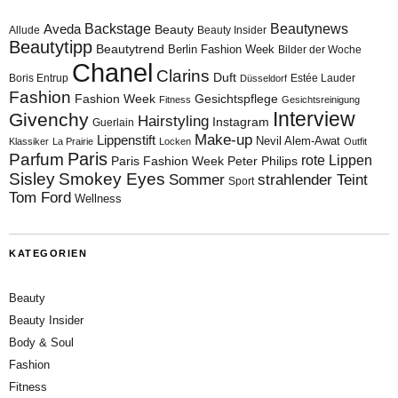
Aveda
Backstage
Beautynews
Beauty
Allude
Beauty Insider
Beautytipp
Beautytrend
Berlin Fashion Week
Bilder der Woche
Chanel
Clarins
Duft
Boris Entrup
Estée Lauder
Düsseldorf
Fashion
Fashion Week
Gesichtspflege
Fitness
Gesichtsreinigung
Interview
Givenchy
Hairstyling
Instagram
Guerlain
Make-up
Lippenstift
Nevil Alem-Awat
Klassiker
La Prairie
Locken
Outfit
Paris
Parfum
rote Lippen
Paris Fashion Week
Peter Philips
Sisley
Smokey Eyes
Sommer
strahlender Teint
Sport
Tom Ford
Wellness
KATEGORIEN
Beauty
Beauty Insider
Body & Soul
Fashion
Fitness