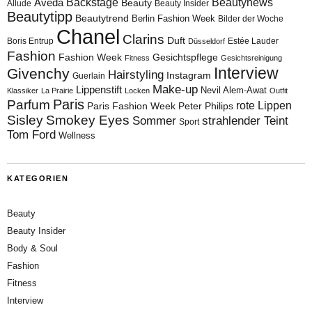
Aveda
Backstage
Beautynews
Beauty
Allude
Beauty Insider
Beautytipp
Beautytrend
Berlin Fashion Week
Bilder der Woche
Chanel
Clarins
Duft
Boris Entrup
Estée Lauder
Düsseldorf
Fashion
Fashion Week
Gesichtspflege
Fitness
Gesichtsreinigung
Interview
Givenchy
Hairstyling
Instagram
Guerlain
Make-up
Lippenstift
Nevil Alem-Awat
Klassiker
La Prairie
Locken
Outfit
Paris
Parfum
rote Lippen
Paris Fashion Week
Peter Philips
Sisley
Smokey Eyes
Sommer
strahlender Teint
Sport
Tom Ford
Wellness
KATEGORIEN
Beauty
Beauty Insider
Body & Soul
Fashion
Fitness
Interview