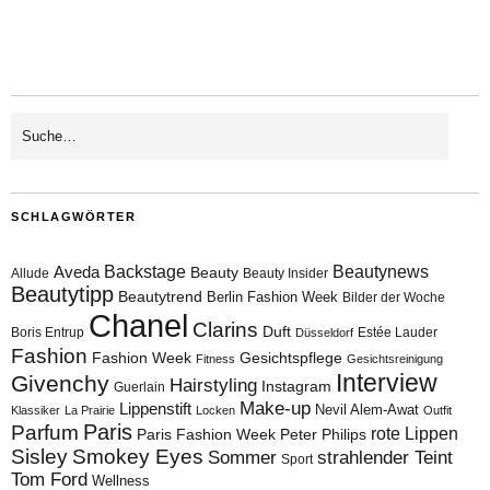
SCHLAGWÖRTER
Aveda
Backstage
Beautynews
Beauty
Allude
Beauty Insider
Beautytipp
Beautytrend
Berlin Fashion Week
Bilder der Woche
Chanel
Clarins
Duft
Boris Entrup
Estée Lauder
Düsseldorf
Fashion
Fashion Week
Gesichtspflege
Fitness
Gesichtsreinigung
Interview
Givenchy
Hairstyling
Instagram
Guerlain
Make-up
Lippenstift
Nevil Alem-Awat
Klassiker
La Prairie
Locken
Outfit
Paris
Parfum
rote Lippen
Paris Fashion Week
Peter Philips
Sisley
Smokey Eyes
Sommer
strahlender Teint
Sport
Tom Ford
Wellness