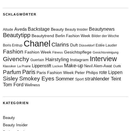
SCHLAGWÖRTER
Aveda
Backstage
Beautynews
Beauty
Allude
Beauty Insider
Beautytipp
Beautytrend
Berlin Fashion Week
Bilder der Woche
Chanel
Clarins
Duft
Boris Entrup
Estée Lauder
Düsseldorf
Fashion
Fashion Week
Gesichtspflege
Fitness
Gesichtsreinigung
Interview
Givenchy
Hairstyling
Instagram
Guerlain
Make-up
Lippenstift
Nevil Alem-Awat
Klassiker
La Prairie
Locken
Outfit
Paris
Parfum
rote Lippen
Paris Fashion Week
Peter Philips
Sisley
Smokey Eyes
Sommer
strahlender Teint
Sport
Tom Ford
Wellness
KATEGORIEN
Beauty
Beauty Insider