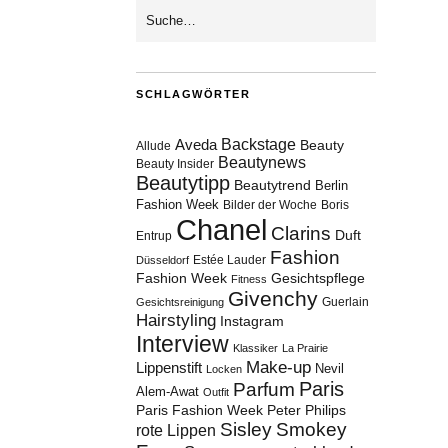
SCHLAGWÖRTER
Aveda
Backstage
Beauty
Allude
Beautynews
Beauty Insider
Beautytipp
Beautytrend
Berlin
Fashion Week
Bilder der Woche
Boris
Chanel
Clarins
Duft
Entrup
Fashion
Estée Lauder
Düsseldorf
Fashion Week
Gesichtspflege
Fitness
Givenchy
Guerlain
Gesichtsreinigung
Hairstyling
Instagram
Interview
Klassiker
La Prairie
Make-up
Lippenstift
Nevil
Locken
Paris
Parfum
Alem-Awat
Outfit
Paris Fashion Week
Peter Philips
Sisley
Smokey
rote Lippen