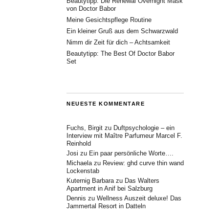
Beautytipp: Die Renewal Overnight Mask
von Doctor Babor
Meine Gesichtspflege Routine
Ein kleiner Gruß aus dem Schwarzwald
Nimm dir Zeit für dich – Achtsamkeit
Beautytipp: The Best Of Doctor Babor
Set
NEUESTE KOMMENTARE
Fuchs, Birgit
zu
Duftpsychologie – ein
Interview mit Maître Parfumeur Marcel F.
Reinhold
Josi
zu
Ein paar persönliche Worte….
Michaela
zu
Review: ghd curve thin wand
Lockenstab
Kuternig Barbara
zu
Das Walters
Apartment in Anif bei Salzburg
Dennis
zu
Wellness Auszeit deluxe! Das
Jammertal Resort in Datteln