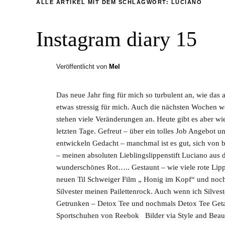
ALLE ARTIKEL MIT DEM SCHLAGWORT:
LUCIANO
Instagram diary 15
Veröffentlicht von
Mel
Das neue Jahr fing für mich so turbulent an, wie das 
etwas stressig für mich. Auch die nächsten Wochen w
stehen viele Veränderungen an. Heute gibt es aber w
letzten Tage. Gefreut – über ein tolles Job Angebot un
entwickeln Gedacht – manchmal ist es gut, sich von
– meinen absoluten Lieblingslippenstift Luciano aus 
wunderschönes Rot….. Gestaunt – wie viele rote Lip
neuen Til Schweiger Film „ Honig im Kopf“ und noch 
Silvester meinen Pailettenrock. Auch wenn ich Silveste
Getrunken – Detox Tee und nochmals Detox Tee Geta
Sportschuhen von Reebok Bilder via Style and Beau