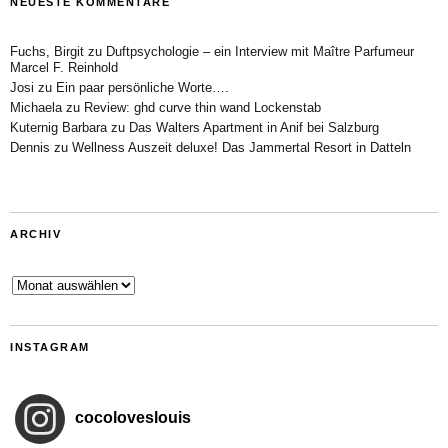
NEUESTE KOMMENTARE
Fuchs, Birgit
zu
Duftpsychologie – ein Interview mit Maître Parfumeur
Marcel F. Reinhold
Josi
zu
Ein paar persönliche Worte….
Michaela
zu
Review: ghd curve thin wand Lockenstab
Kuternig Barbara
zu
Das Walters Apartment in Anif bei Salzburg
Dennis
zu
Wellness Auszeit deluxe! Das Jammertal Resort in Datteln
ARCHIV
Archiv
INSTAGRAM
cocoloveslouis