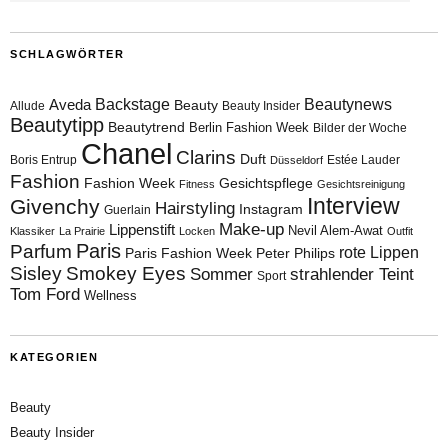
SCHLAGWÖRTER
Aveda
Backstage
Beautynews
Beauty
Allude
Beauty Insider
Beautytipp
Beautytrend
Berlin Fashion Week
Bilder der Woche
Chanel
Clarins
Duft
Boris Entrup
Estée Lauder
Düsseldorf
Fashion
Fashion Week
Gesichtspflege
Fitness
Gesichtsreinigung
Interview
Givenchy
Hairstyling
Instagram
Guerlain
Make-up
Lippenstift
Nevil Alem-Awat
Klassiker
La Prairie
Locken
Outfit
Paris
Parfum
rote Lippen
Paris Fashion Week
Peter Philips
Sisley
Smokey Eyes
Sommer
strahlender Teint
Sport
Tom Ford
Wellness
KATEGORIEN
Beauty
Beauty Insider