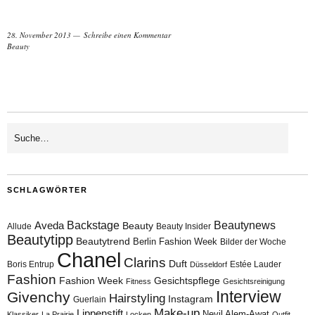
28. November 2013
Schreibe einen Kommentar
Beauty
SCHLAGWÖRTER
Aveda
Backstage
Beautynews
Beauty
Allude
Beauty Insider
Beautytipp
Beautytrend
Berlin Fashion Week
Bilder der Woche
Chanel
Clarins
Duft
Boris Entrup
Estée Lauder
Düsseldorf
Fashion
Fashion Week
Gesichtspflege
Fitness
Gesichtsreinigung
Interview
Givenchy
Hairstyling
Instagram
Guerlain
Make-up
Lippenstift
Nevil Alem-Awat
Klassiker
La Prairie
Locken
Outfit