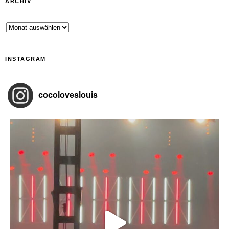
ARCHIV
Archiv
INSTAGRAM
cocoloveslouis