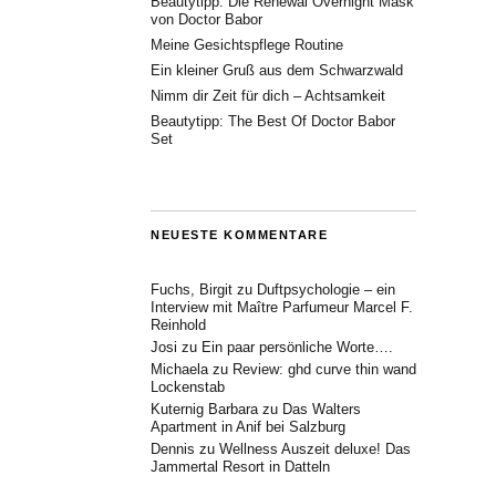
Beautytipp: Die Renewal Overnight Mask
von Doctor Babor
Meine Gesichtspflege Routine
Ein kleiner Gruß aus dem Schwarzwald
Nimm dir Zeit für dich – Achtsamkeit
Beautytipp: The Best Of Doctor Babor
Set
NEUESTE KOMMENTARE
Fuchs, Birgit
zu
Duftpsychologie – ein
Interview mit Maître Parfumeur Marcel F.
Reinhold
Josi
zu
Ein paar persönliche Worte….
Michaela
zu
Review: ghd curve thin wand
Lockenstab
Kuternig Barbara
zu
Das Walters
Apartment in Anif bei Salzburg
Dennis
zu
Wellness Auszeit deluxe! Das
Jammertal Resort in Datteln