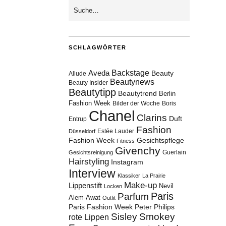
SCHLAGWÖRTER
Aveda
Backstage
Beauty
Allude
Beautynews
Beauty Insider
Beautytipp
Beautytrend
Berlin
Fashion Week
Bilder der Woche
Boris
Chanel
Clarins
Duft
Entrup
Fashion
Estée Lauder
Düsseldorf
Fashion Week
Gesichtspflege
Fitness
Givenchy
Guerlain
Gesichtsreinigung
Hairstyling
Instagram
Interview
Klassiker
La Prairie
Make-up
Lippenstift
Nevil
Locken
Paris
Parfum
Alem-Awat
Outfit
Paris Fashion Week
Peter Philips
Sisley
Smokey
rote Lippen