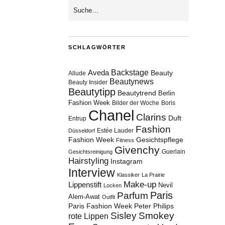
SCHLAGWÖRTER
Aveda
Backstage
Beauty
Allude
Beautynews
Beauty Insider
Beautytipp
Beautytrend
Berlin
Fashion Week
Bilder der Woche
Boris
Chanel
Clarins
Duft
Entrup
Fashion
Estée Lauder
Düsseldorf
Fashion Week
Gesichtspflege
Fitness
Givenchy
Guerlain
Gesichtsreinigung
Hairstyling
Instagram
Interview
Klassiker
La Prairie
Make-up
Lippenstift
Nevil
Locken
Paris
Parfum
Alem-Awat
Outfit
Paris Fashion Week
Peter Philips
Sisley
Smokey
rote Lippen