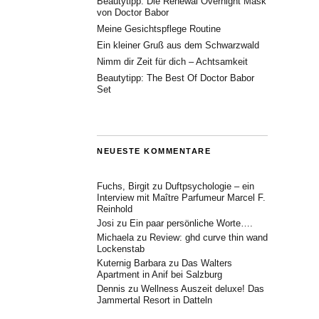
Beautytipp: Die Renewal Overnight Mask
von Doctor Babor
Meine Gesichtspflege Routine
Ein kleiner Gruß aus dem Schwarzwald
Nimm dir Zeit für dich – Achtsamkeit
Beautytipp: The Best Of Doctor Babor
Set
NEUESTE KOMMENTARE
Fuchs, Birgit
zu
Duftpsychologie – ein
Interview mit Maître Parfumeur Marcel F.
Reinhold
Josi
zu
Ein paar persönliche Worte….
Michaela
zu
Review: ghd curve thin wand
Lockenstab
Kuternig Barbara
zu
Das Walters
Apartment in Anif bei Salzburg
Dennis
zu
Wellness Auszeit deluxe! Das
Jammertal Resort in Datteln