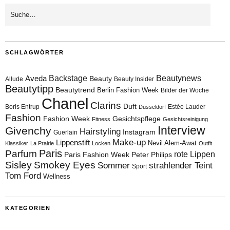
SCHLAGWÖRTER
Aveda
Backstage
Beautynews
Beauty
Allude
Beauty Insider
Beautytipp
Beautytrend
Berlin Fashion Week
Bilder der Woche
Chanel
Clarins
Duft
Boris Entrup
Estée Lauder
Düsseldorf
Fashion
Fashion Week
Gesichtspflege
Fitness
Gesichtsreinigung
Interview
Givenchy
Hairstyling
Instagram
Guerlain
Make-up
Lippenstift
Nevil Alem-Awat
Klassiker
La Prairie
Locken
Outfit
Paris
Parfum
rote Lippen
Paris Fashion Week
Peter Philips
Sisley
Smokey Eyes
Sommer
strahlender Teint
Sport
Tom Ford
Wellness
KATEGORIEN