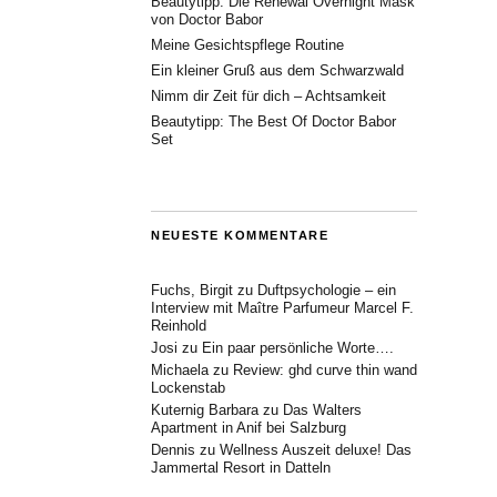
Beautytipp: Die Renewal Overnight Mask
von Doctor Babor
Meine Gesichtspflege Routine
Ein kleiner Gruß aus dem Schwarzwald
Nimm dir Zeit für dich – Achtsamkeit
Beautytipp: The Best Of Doctor Babor
Set
NEUESTE KOMMENTARE
Fuchs, Birgit
zu
Duftpsychologie – ein
Interview mit Maître Parfumeur Marcel F.
Reinhold
Josi
zu
Ein paar persönliche Worte….
Michaela
zu
Review: ghd curve thin wand
Lockenstab
Kuternig Barbara
zu
Das Walters
Apartment in Anif bei Salzburg
Dennis
zu
Wellness Auszeit deluxe! Das
Jammertal Resort in Datteln