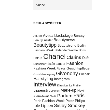
SCHLAGWÖRTER
Aveda
Backstage
Beauty
Allude
Beautynews
Beauty Insider
Beautytipp
Beautytrend
Berlin
Fashion Week
Bilder der Woche
Boris
Chanel
Clarins
Duft
Entrup
Fashion
Estée Lauder
Düsseldorf
Fashion Week
Gesichtspflege
Fitness
Givenchy
Guerlain
Gesichtsreinigung
Hairstyling
Instagram
Interview
Klassiker
La Prairie
Make-up
Lippenstift
Nevil
Locken
Paris
Parfum
Alem-Awat
Outfit
Paris Fashion Week
Peter Philips
Sisley
Smokey
rote Lippen