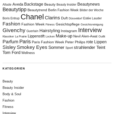
Aveda
Backstage
Beautynews
Beauty
Allude
Beauty Insider
Beautytipp
Beautytrend
Berlin Fashion Week
Bilder der Woche
Chanel
Clarins
Duft
Boris Entrup
Estée Lauder
Düsseldorf
Fashion
Fashion Week
Gesichtspflege
Fitness
Gesichtsreinigung
Interview
Givenchy
Hairstyling
Instagram
Guerlain
Make-up
Lippenstift
Nevil Alem-Awat
Klassiker
La Prairie
Locken
Outfit
Paris
Parfum
rote Lippen
Paris Fashion Week
Peter Philips
Sisley
Smokey Eyes
Sommer
strahlender Teint
Sport
Tom Ford
Wellness
KATEGORIEN
Beauty
Beauty Insider
Body & Soul
Fashion
Fitness
Interview