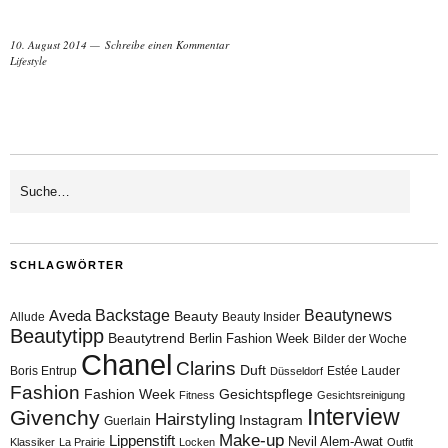
10. August 2014
Schreibe einen Kommentar
Lifestyle
SCHLAGWÖRTER
Aveda
Backstage
Beautynews
Beauty
Allude
Beauty Insider
Beautytipp
Beautytrend
Berlin Fashion Week
Bilder der Woche
Chanel
Clarins
Duft
Boris Entrup
Estée Lauder
Düsseldorf
Fashion
Fashion Week
Gesichtspflege
Fitness
Gesichtsreinigung
Interview
Givenchy
Hairstyling
Instagram
Guerlain
Make-up
Lippenstift
Nevil Alem-Awat
Klassiker
La Prairie
Locken
Outfit