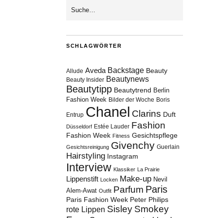
SCHLAGWÖRTER
Aveda
Backstage
Beauty
Allude
Beautynews
Beauty Insider
Beautytipp
Beautytrend
Berlin
Fashion Week
Bilder der Woche
Boris
Chanel
Clarins
Duft
Entrup
Fashion
Estée Lauder
Düsseldorf
Fashion Week
Gesichtspflege
Fitness
Givenchy
Guerlain
Gesichtsreinigung
Hairstyling
Instagram
Interview
Klassiker
La Prairie
Make-up
Lippenstift
Nevil
Locken
Paris
Parfum
Alem-Awat
Outfit
Paris Fashion Week
Peter Philips
Sisley
Smokey
rote Lippen