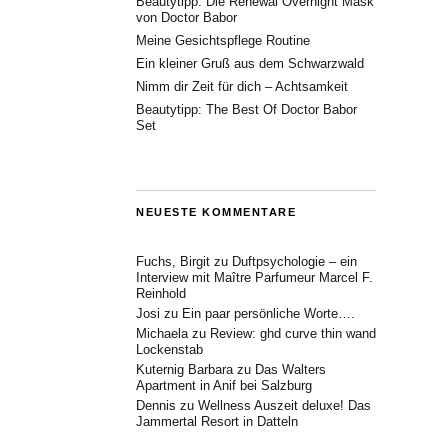
Beautytipp: Die Renewal Overnight Mask
von Doctor Babor
Meine Gesichtspflege Routine
Ein kleiner Gruß aus dem Schwarzwald
Nimm dir Zeit für dich – Achtsamkeit
Beautytipp: The Best Of Doctor Babor
Set
NEUESTE KOMMENTARE
Fuchs, Birgit
zu
Duftpsychologie – ein
Interview mit Maître Parfumeur Marcel F.
Reinhold
Josi
zu
Ein paar persönliche Worte….
Michaela
zu
Review: ghd curve thin wand
Lockenstab
Kuternig Barbara
zu
Das Walters
Apartment in Anif bei Salzburg
Dennis
zu
Wellness Auszeit deluxe! Das
Jammertal Resort in Datteln