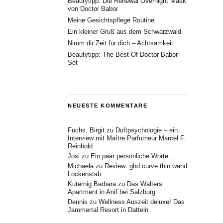
Beautytipp: Die Renewal Overnight Mask
von Doctor Babor
Meine Gesichtspflege Routine
Ein kleiner Gruß aus dem Schwarzwald
Nimm dir Zeit für dich – Achtsamkeit
Beautytipp: The Best Of Doctor Babor
Set
NEUESTE KOMMENTARE
Fuchs, Birgit
zu
Duftpsychologie – ein
Interview mit Maître Parfumeur Marcel F.
Reinhold
Josi
zu
Ein paar persönliche Worte….
Michaela
zu
Review: ghd curve thin wand
Lockenstab
Kuternig Barbara
zu
Das Walters
Apartment in Anif bei Salzburg
Dennis
zu
Wellness Auszeit deluxe! Das
Jammertal Resort in Datteln