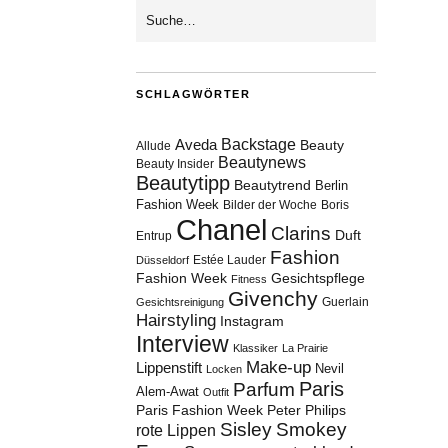
SCHLAGWÖRTER
Aveda
Backstage
Beauty
Allude
Beautynews
Beauty Insider
Beautytipp
Beautytrend
Berlin
Fashion Week
Bilder der Woche
Boris
Chanel
Clarins
Duft
Entrup
Fashion
Estée Lauder
Düsseldorf
Fashion Week
Gesichtspflege
Fitness
Givenchy
Guerlain
Gesichtsreinigung
Hairstyling
Instagram
Interview
Klassiker
La Prairie
Make-up
Lippenstift
Nevil
Locken
Paris
Parfum
Alem-Awat
Outfit
Paris Fashion Week
Peter Philips
Sisley
Smokey
rote Lippen