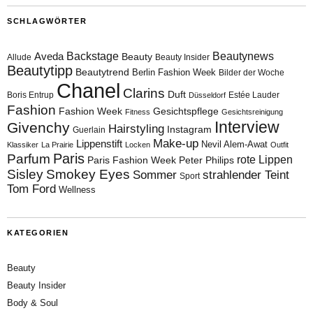
SCHLAGWÖRTER
Aveda
Backstage
Beautynews
Beauty
Allude
Beauty Insider
Beautytipp
Beautytrend
Berlin Fashion Week
Bilder der Woche
Chanel
Clarins
Duft
Boris Entrup
Estée Lauder
Düsseldorf
Fashion
Fashion Week
Gesichtspflege
Fitness
Gesichtsreinigung
Interview
Givenchy
Hairstyling
Instagram
Guerlain
Make-up
Lippenstift
Nevil Alem-Awat
Klassiker
La Prairie
Locken
Outfit
Paris
Parfum
rote Lippen
Paris Fashion Week
Peter Philips
Sisley
Smokey Eyes
Sommer
strahlender Teint
Sport
Tom Ford
Wellness
KATEGORIEN
Beauty
Beauty Insider
Body & Soul